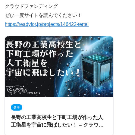
クラウドファンディング
ぜひ一度サイトを読んでください！
https://readyfor.jp/projects/146422-tertel
参考
長野の工業高校生と下町工場が作った人
工衛星を宇宙に飛ばしたい！ – クラウド
ファンディング READYFOR