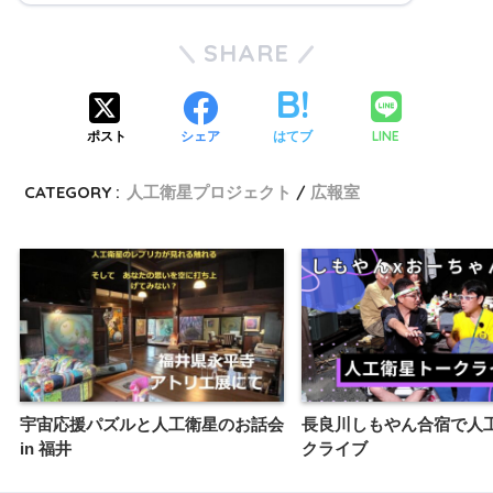
SHARE
LINE
ポスト
シェア
はてブ
CATEGORY :
人工衛星プロジェクト
広報室
宇宙応援パズルと人工衛星のお話会
長良川しもやん合宿で人
in 福井
クライブ