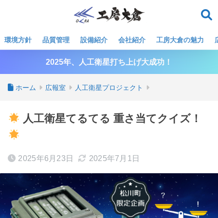
環境方針
品質管理
設備紹介
会社紹介
工房大倉の魅力
2025年、人工衛星打ち上げ大成功！
ホーム
広報室
人工衛星プロジェクト
人工衛星てるてる 重さ当てクイズ！
2025年6月23日
2025年7月1日